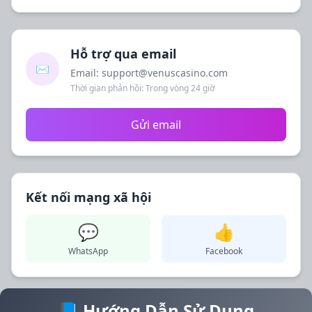
Hỗ trợ qua email
✉️
Email:
support@venuscasino.com
Thời gian phản hồi: Trong vòng 24 giờ
Gửi email
Kết nối mạng xã hội
💬
👍
WhatsApp
Facebook
📘 Hướng Dẫn Sử Dụng